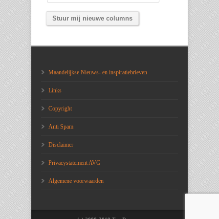
Maandelijkse Nieuws- en inspiratiebrieven
Links
Copyright
Anti Spam
Disclaimer
Privacystatement AVG
Algemene voorwaarden