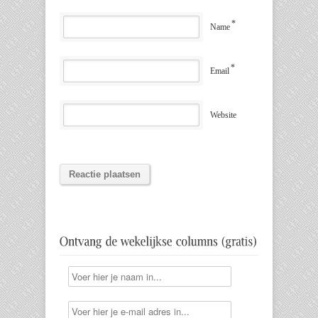
*
Name
*
Email
Website