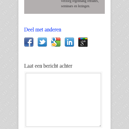
verzorg regelmatig retraites,
seminars en lezingen.