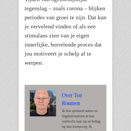
tegenslag – zoals corona – blijken
periodes van groei te zijn. Dat kun
je vervelend vinden of als een
stimulans zien van je eigen
innerlijke, borrelende proces dat
jou motiveert je schelp af te
werpen.
Ik ben spiritueel auteur en
begeleid mensen in hun
zoektocht naar zin en heling
op hun levensweg. Ik