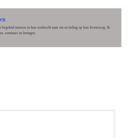
 en begeleid mensen in hun zoektocht naar zin en heling op hun levensweg. Ik
tes, seminars en lezingen.