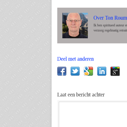
Ik ben spiritueel auteur
verzorg regelmatig retrai