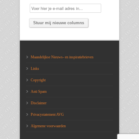
Maandelijkse Nieuws- en inspiratiebrieven
Links
Copyright
Anti Spam
Disclaimer
Privacystatement AVG
Algemene voorwaarden