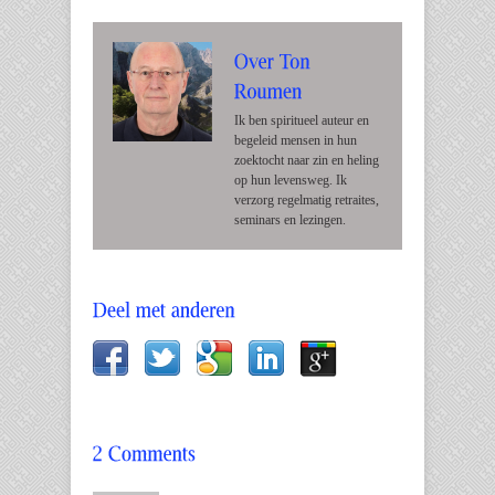
Ik ben spiritueel auteur en
begeleid mensen in hun
zoektocht naar zin en heling
op hun levensweg. Ik
verzorg regelmatig retraites,
seminars en lezingen.