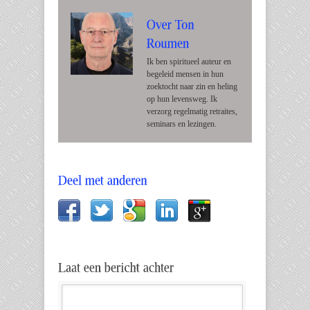
Ik ben spiritueel auteur en
begeleid mensen in hun
zoektocht naar zin en heling
op hun levensweg. Ik
verzorg regelmatig retraites,
seminars en lezingen.