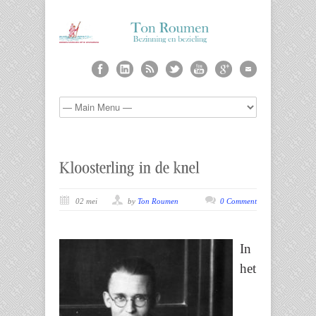
02 mei
by
Ton Roumen
0 Comment
In
het