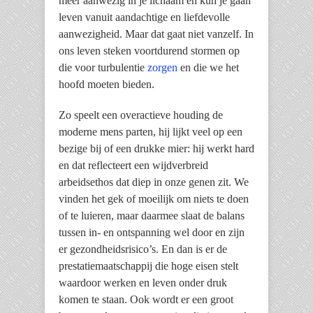
meer aanwezig in je lichaam en kun je gaan
leven vanuit aandachtige en liefdevolle
aanwezigheid. Maar dat gaat niet vanzelf. In
ons leven steken voortdurend stormen op
die voor turbulentie
zorgen
en die we het
hoofd moeten bieden.
Zo speelt een overactieve houding de
moderne mens parten, hij lijkt veel op een
bezige bij of een drukke mier: hij werkt hard
en dat reflecteert een wijdverbreid
arbeidsethos dat diep in onze genen zit. We
vinden het gek of moeilijk om niets te doen
of te luieren, maar daarmee slaat de balans
tussen in- en ontspanning wel door en zijn
er gezondheidsrisico’s. En dan is er de
prestatiemaatschappij die hoge eisen stelt
waardoor werken en leven onder druk
komen te staan. Ook wordt er een groot