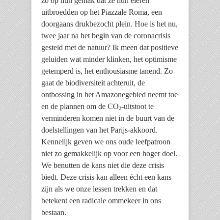
zo op hun gemak dat ze hun eieren
uitbroedden op het Piazzale Roma, een
doorgaans drukbezocht plein. Hoe is het nu,
twee jaar na het begin van de coronacrisis
gesteld met de natuur? Ik meen dat positieve
geluiden wat minder klinken, het optimisme
getemperd is, het enthousiasme tanend. Zo
gaat de biodiversiteit achteruit, de
ontbossing in het Amazonegebied neemt toe
en de plannen om de CO
-uitstoot te
2
verminderen komen niet in de buurt van de
doelstellingen van het Parijs-akkoord.
Kennelijk geven we ons oude leefpatroon
niet zo gemakkelijk op voor een hoger doel.
We benutten de kans niet die deze crisis
biedt. Deze crisis kan alleen écht een kans
zijn als we onze lessen trekken en dat
betekent een radicale ommekeer in ons
bestaan.