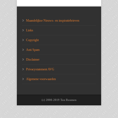
Maandelijkse Nieuws- en inspiratiebrieven
Links
Copyright
Anti Spam
Disclaimer
Privacystatement AVG
Algemene voorwaarden
(c) 2000-2019 Ton Roumen