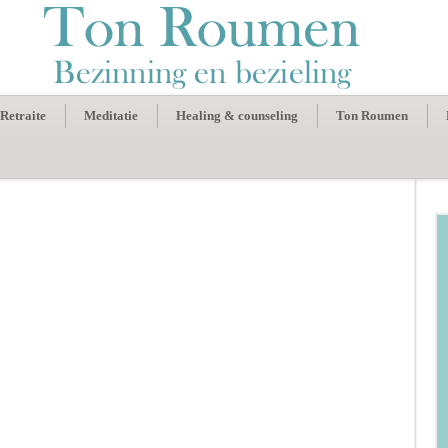
Retraite
Meditatie
Healing & counseling
Ton Roumen