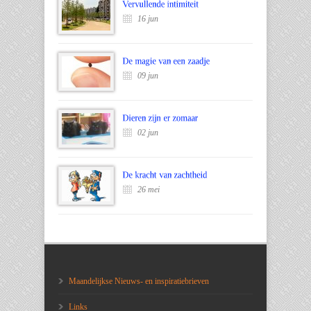
16 jun
09 jun
02 jun
26 mei
Maandelijkse Nieuws- en inspiratiebrieven
Links