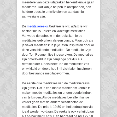
meerdere van deze uitspraken herkent kun je gaan
mediteren. Dat kan je helpen te ontspannen, een
heldere geest te ontwikkelen en aandachtig
aanwezig te zijn.
De
meditatiereeks
Mediteer je vrij, adem je vrij
bestaat uit 15 unieke en krachtige meditaties.
Vanwege de opbouw in de reeks kun je de
meditaties gebruiken als een cursus. Maar ook als
je vaker mediteert kun je je laten inspireren door al
deze verschillende meditaties. De meditaties zijn
door Ton Roumen live ingesproken. De meditaties
zijn ontwikkeld in zijn tienjarige praktijk als
retraiteleider. Deels heeft Ton de meditaties zelf
ontwikkeld en deels heeft hij zich laten inspireren
door bestaande meditatievormen.
De eerste drie meditaties van de meditatiereeks
zijn gratis. Dat is een mooie manier om kennis te
maken met de meditaties en er een goede indruk
van te krijgen. Als de meditaties bevallen kun je
verder gaan met de andere twaalf betaalde
meditaties. De prijs is 19,50 en het bedrag kan via
ideal worden voldaan. De reeks is ook verkrijgbaar
als cd-box met 3 cd’s. Dan bedraagt de prijs 22,50,