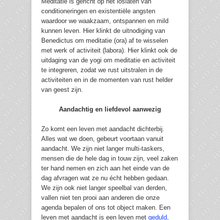
Meditatie is gericht op het loslaten van
conditioneringen en existentiële angsten
waardoor we waakzaam, ontspannen en mild
kunnen leven. Hier klinkt de uitnodiging van
Benedictus om meditatie (ora) af te wisselen
met werk of activiteit (labora). Hier klinkt ook de
uitdaging van de yogi om meditatie en activiteit
te integreren, zodat we rust uitstralen in de
activiteiten en in de momenten van rust helder
van geest zijn.
Aandachtig en liefdevol aanwezig
Zo komt een leven met aandacht dichterbij.
Alles wat we doen, gebeurt voortaan vanuit
aandacht. We zijn niet langer multi-taskers,
mensen die de hele dag in touw zijn, veel zaken
ter hand nemen en zich aan het einde van de
dag afvragen wat ze nu écht hebben gedaan.
We zijn ook niet langer speelbal van derden,
vallen niet ten prooi aan anderen die onze
agenda bepalen of ons tot object maken. Een
leven met aandacht is een leven met
geduld
,