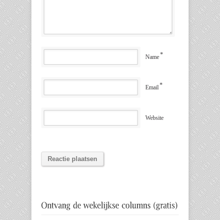
*
Name
*
Email
Website