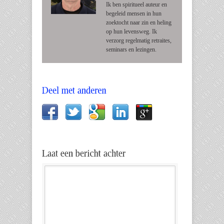
Ik ben spiritueel auteur en
begeleid mensen in hun
zoektocht naar zin en heling
op hun levensweg. Ik
verzorg regelmatig retraites,
seminars en lezingen.