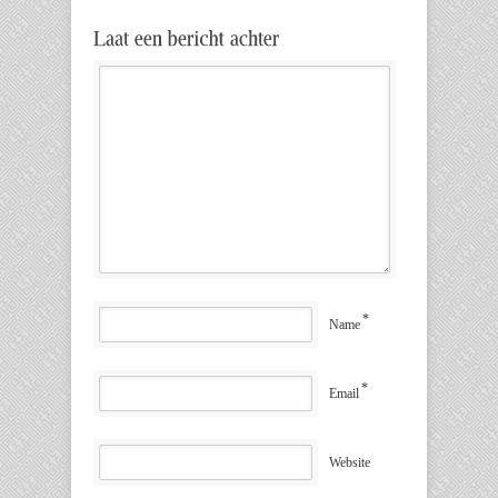
*
Name
*
Email
Website