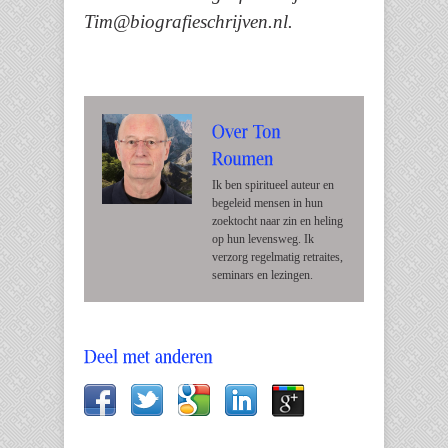
Tim@biografieschrijven.nl.
Ik ben spiritueel auteur en
begeleid mensen in hun
zoektocht naar zin en heling
op hun levensweg. Ik
verzorg regelmatig retraites,
seminars en lezingen.