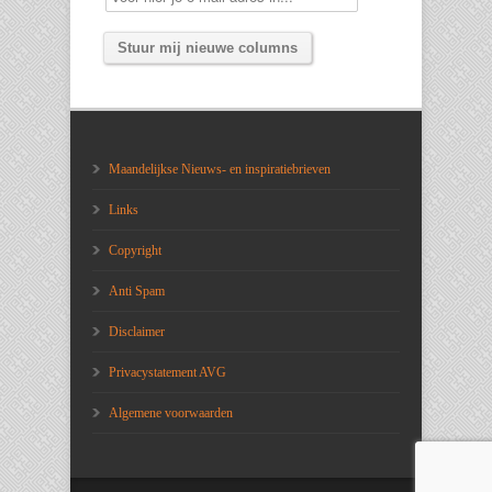
Maandelijkse Nieuws- en inspiratiebrieven
Links
Copyright
Anti Spam
Disclaimer
Privacystatement AVG
Algemene voorwaarden