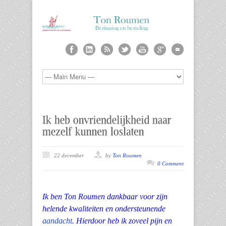
22 december
by
Ton Roumen
0 Comment
Ik ben Ton Roumen dankbaar voor zijn
helende kwaliteiten en ondersteunende
aandacht
. Hierdoor heb ik zoveel pijn en