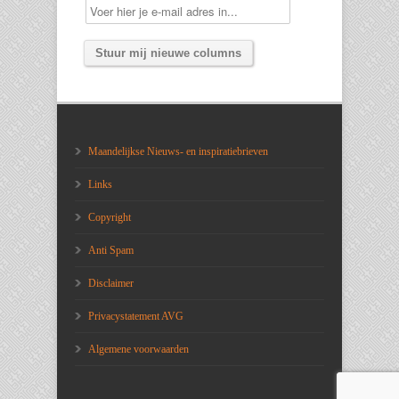
Maandelijkse Nieuws- en inspiratiebrieven
Links
Copyright
Anti Spam
Disclaimer
Privacystatement AVG
Algemene voorwaarden