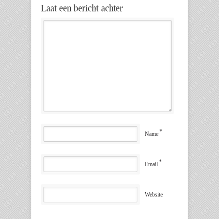
*
Name
*
Email
Website