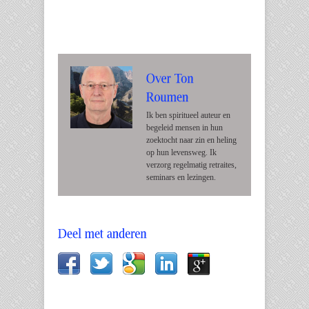
Ik ben spiritueel auteur en
begeleid mensen in hun
zoektocht naar zin en heling
op hun levensweg. Ik
verzorg regelmatig retraites,
seminars en lezingen.