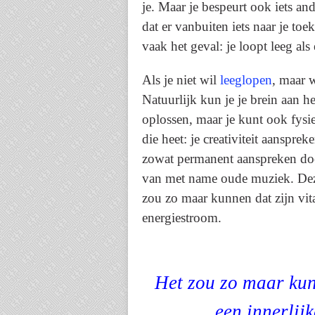
je. Maar je bespeurt ook iets an
dat er vanbuiten iets naar je to
vaak het geval: je loopt leeg als
Als je niet wil
leeglopen
, maar 
Natuurlijk kun je je brein aan h
oplossen, maar je kunt ook fysi
die heet: je creativiteit aansprek
zowat permanent aanspreken do
van met name oude muziek. Deze 
zou zo maar kunnen dat zijn vita
energiestroom.
Het zou zo maar kun
een innerlij