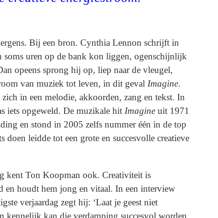
ergens. Bij een bron. Cynthia Lennon schrijft in
n soms uren op de bank kon liggen, ogenschijnlijk
 Dan opeens sprong hij op, liep naar de vleugel,
room van muziek tot leven, in dit geval
Imagine
.
 zich in een melodie, akkoorden, zang en tekst. In
was iets opgeweld. De muzikale hit
Imagine
uit 1971
elding en stond in 2005 zelfs nummer één in de top
 doen leidde tot een grote en succesvolle creatieve
 kent Ton Koopman ook. Creativiteit is
d en houdt hem jong en vitaal. In een interview
igste verjaardag zegt hij: ‘Laat je geest niet
n kennelijk kan die verdamping succesvol worden