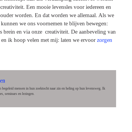
creativiteit. Een mooie levensles voor iedereen en
e ouder worden. En dat worden we allemaal. Als we
 kunnen we ons voornemen te blijven bewegen:
s brein en via onze creativiteit. De aanbeveling van
en ik hoop velen met mij: laten we ervoor
zorgen
pt.
 en begeleid mensen in hun zoektocht naar zin en heling op hun levensweg. Ik
tes, seminars en lezingen.