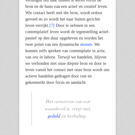
vermogen om naar binnen te keren vormt de
bron en de basis van een actief en creatief leven.
Wie contact heeft met die bron, wordt erdoor
gevoed en zo wordt het naar buiten gerichte
leven verrijkt.
[7]
Door te oefenen in een
contemplatief leven wordt de tegenstelling actief-
passief op den duur opgeheven en worden het
twee polen van een dynamische
stroom
. We
kunnen zelfs spreken van contemplatie in actie,
van
ora ín labora
. Terwijl we handelen, blijven
we verbonden met onze diepste bron en door te
leven vanuit het contact met onze bron wordt ons
actieve handelen gedragen door rust en
gekenmerkt door focus en aandacht.
Het verwerven van wat
waardevol is, vergt rust,
geduld
en herhaling.