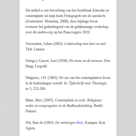
Dit artikel is een bewerking van het hoofdstuk Educatie en
contemplatie uit mijn boek
Pedagogiek van de aandacht
(Zoetermeer: Meinema, 2008); deze bijdrage bevat
evenzeer het gedachtegoed van de gelijknamige workshop
over dit onderwerp op het Paascongres 2010.
Verstraeten, Johan (2003).
Leiderschap met hart en ziel
.
Tielt: Lannoo.
Ortega y Gasset, José (1958).
De mens en de mensen.
Den
Haag: Leopold.
Walgrave, J.H. (1963). De zin van het contemplatieve leven
in de hedendaagse wereld. In:
Tijdschrift voor Theologie,
nr 3, 252-266.
Blans, Bert, (2005).
Contemplatie in actie. Religieuze
ordes en congregaties en de Radboudstichting.
Budel:
Damon.
Wit, Han de (1993).
De verborgen
bloei
. Kampen: Kok
Agora.