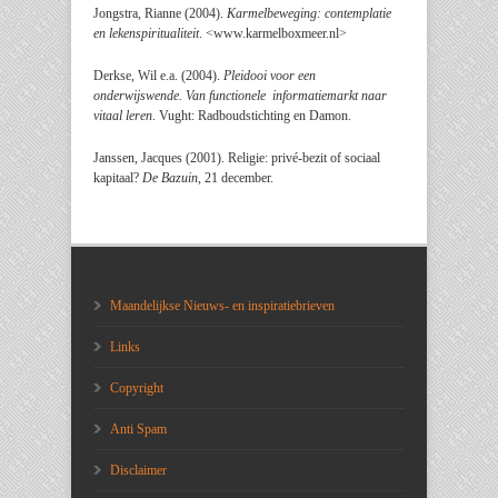
Jongstra, Rianne (2004).
Karmelbeweging: contemplatie
en lekenspiritualiteit
. <www.karmelboxmeer.nl>
Derkse, Wil e.a. (2004).
Pleidooi voor een
onderwijswende. Van functionele informatiemarkt naar
vitaal leren
. Vught: Radboudstichting en Damon.
Janssen, Jacques (2001). Religie: privé-bezit of sociaal
kapitaal?
De Bazuin
, 21 december.
Maandelijkse Nieuws- en inspiratiebrieven
Links
Copyright
Anti Spam
Disclaimer