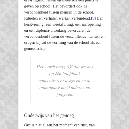
ervaringsmomenten en meditatie een plaats te
geven op school. Het bevordert ook de
verbondenheid tussen mensen in de school.
Rituelen en verhalen werken verbindend.
[9]
Een
kerstviering, een weeksluiting, een jaaropening
en een diploma-uitreiking bevorderen de
verbondenheid tussen de verschillende mensen en
dragen bij tot de vorming van de school als een
gemeenschap.
Het wordt hoog tijd dat we ons
op één hoofdtaak
concentreren: lesgeven en de
ontmoeting met kinderen en
jongeren.
Ora
is niet alleen het moment van rust, van