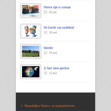
02 jun
26 mei
19 mei
12 mei
Maandelijkse Nieuws- en inspiratiebrieven