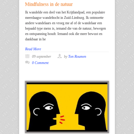
Ik wandelde een deel van het Krijtlandpad, een populaire
meerdaagse wandeltocht in Zuid-Limburg. Ik ontmoette
andere wandelaars en vroeg me af of de wandelaar een
bepaald type mens is, iemand die van de natuur, bewegen
en ontspanning houdt. Iemand ook die meer bewust en
dankbaar in he
Read More
09 september
by
Ton Roumen
0 Comment