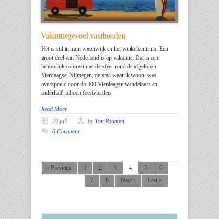
Het is stil in mijn woonwijk en het winkelcentrum. Een
groot deel van Nederland is op vakantie. Dat is een
behoorlijk contrast met de sfeer rond de afgelopen
Vierdaagse. Nijmegen, de stad waar ik woon, was
overspoeld door 45.000 Vierdaagse wandelaars en
anderhalf miljoen feestvierders
Read More
29 juli
by
Ton Roumen
0 Comment
‹ Previous
1
2
3
4
5
6
7
8
Next ›
Last »